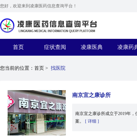
您好，欢迎来到凌康医药信息查询平台！
首页
症状查阅
凌康医典
凌康药
您当前的位置：
首页 >
找医院
南京宜之康诊所
南京宜之康诊所成立于2019
案。
[ 详细 ]