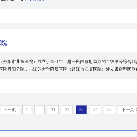
医院
（丹阳市儿童医院）成立于1951年，是一所由政府举办的二级甲等综合
医院丹阳分院，与江苏大学附属医院（镇江市江滨医院）建立紧密型医联
上一页
1
...
31
32
33
34
35
下一页